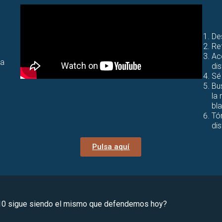
De
Re
Ac
ta
dis
Sé
Bu
la 
bl
Tó
di
Pulsa aquí
910 sigue siendo el mismo que defendemos hoy?