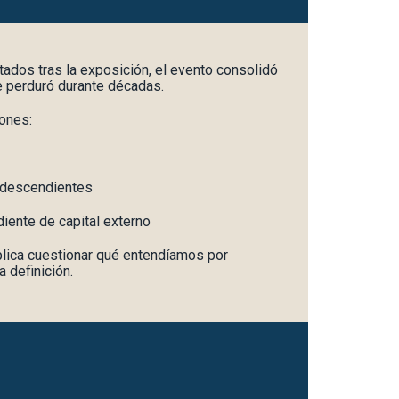
dos tras la exposición, el evento consolidó
e perduró durante décadas.
iones:
odescendientes
iente de capital externo
implica cuestionar qué entendíamos por
 definición.