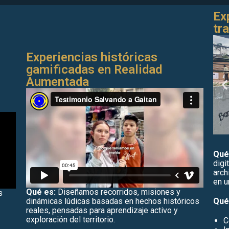
Ex
tr
Experiencias históricas
gamificadas en Realidad
Aumentada
Qué
digi
arch
en u
Qué es:
Diseñamos recorridos, misiones y
s
dinámicas lúdicas basadas en hechos históricos
Qué
reales, pensadas para aprendizaje activo y
exploración del territorio.
C