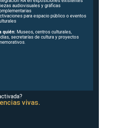
ntegración RA en exposiciones existentes
iezas audiovisuales y gráficas
omplementarias
ctivaciones para espacio público o eventos
ulturales
a quién:
Museos, centros culturales,
ldías, secretarías de cultura y proyectos
memorativos.
 activada?
encias vivas.