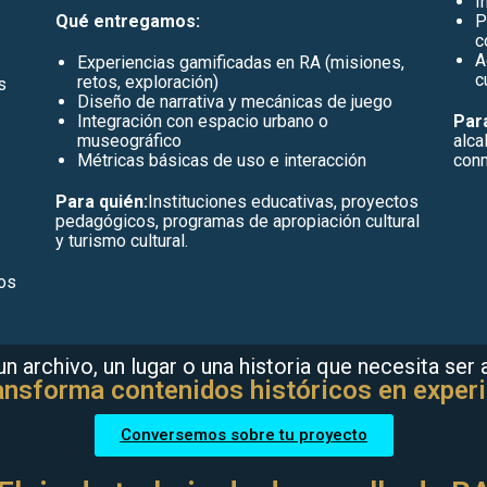
I
Qué entregamos:
P
c
A
Experiencias gamificadas en RA (misiones,
c
retos, exploración)
s
Diseño de narrativa y mecánicas de juego
Integración con espacio urbano o
Par
museográfico
alca
Métricas básicas de uso e interacción
con
Para quién:
Instituciones educativas, proyectos
pedagógicos, programas de apropiación cultural
y turismo cultural.
tos
n archivo, un lugar o una historia que necesita ser
ansforma contenidos históricos en experi
Conversemos sobre tu proyecto